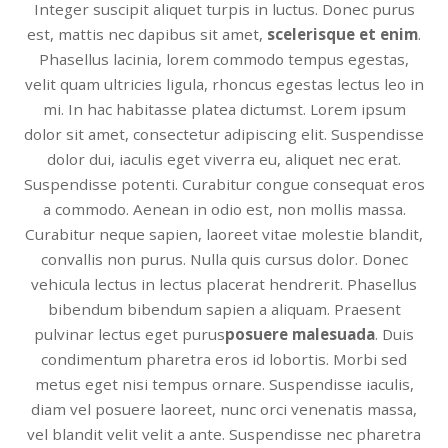
Integer suscipit aliquet turpis in luctus. Donec purus
est, mattis nec dapibus sit amet,
scelerisque et enim
.
Phasellus lacinia, lorem commodo tempus egestas,
velit quam ultricies ligula, rhoncus egestas lectus leo in
mi. In hac habitasse platea dictumst. Lorem ipsum
dolor sit amet, consectetur adipiscing elit. Suspendisse
dolor dui, iaculis eget viverra eu, aliquet nec erat.
Suspendisse potenti. Curabitur congue consequat eros
a commodo. Aenean in odio est, non mollis massa.
Curabitur neque sapien, laoreet vitae molestie blandit,
convallis non purus. Nulla quis cursus dolor. Donec
vehicula lectus in lectus placerat hendrerit. Phasellus
bibendum bibendum sapien a aliquam. Praesent
pulvinar lectus eget purus
posuere malesuada
. Duis
condimentum pharetra eros id lobortis. Morbi sed
metus eget nisi tempus ornare. Suspendisse iaculis,
diam vel posuere laoreet, nunc orci venenatis massa,
vel blandit velit velit a ante. Suspendisse nec pharetra