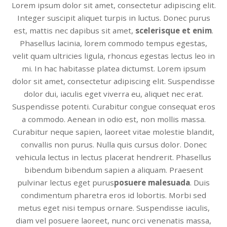
Lorem ipsum dolor sit amet, consectetur adipiscing elit.
Integer suscipit aliquet turpis in luctus. Donec purus
est, mattis nec dapibus sit amet,
scelerisque et enim
.
Phasellus lacinia, lorem commodo tempus egestas,
velit quam ultricies ligula, rhoncus egestas lectus leo in
mi. In hac habitasse platea dictumst. Lorem ipsum
dolor sit amet, consectetur adipiscing elit. Suspendisse
dolor dui, iaculis eget viverra eu, aliquet nec erat.
Suspendisse potenti. Curabitur congue consequat eros
a commodo. Aenean in odio est, non mollis massa.
Curabitur neque sapien, laoreet vitae molestie blandit,
convallis non purus. Nulla quis cursus dolor. Donec
vehicula lectus in lectus placerat hendrerit. Phasellus
bibendum bibendum sapien a aliquam. Praesent
pulvinar lectus eget purus
posuere malesuada
. Duis
condimentum pharetra eros id lobortis. Morbi sed
metus eget nisi tempus ornare. Suspendisse iaculis,
diam vel posuere laoreet, nunc orci venenatis massa,